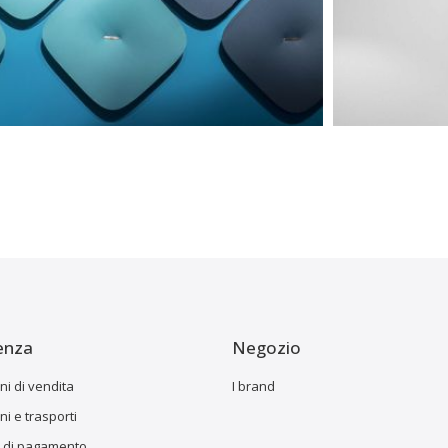
enza
Negozio
ni di vendita
I brand
i e trasporti
 di pagamento