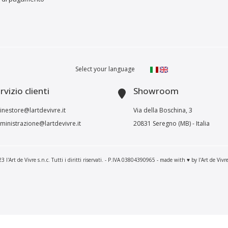
Select your language
rvizio clienti
Showroom
inestore@lartdevivre.it
Via della Boschina, 3
inistrazione@lartdevivre.it
20831 Seregno (MB) - Italia
 l'Art de Vivre s.n.c. Tutti i diritti riservati. - P.IVA 03804390965 - made with ♥ by l'Art de Vivr