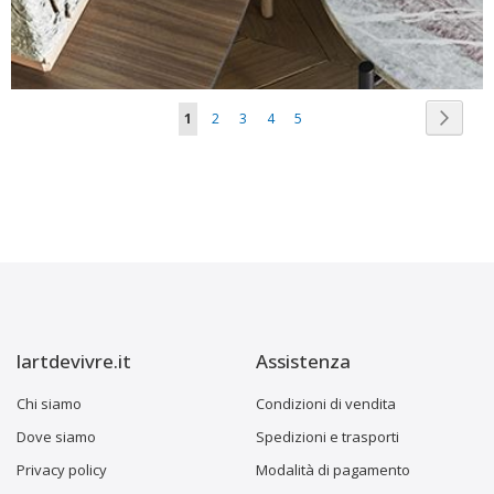
Pagina
Pagina
Succes
Attualmente
Pagina
Pagina
Pagina
Pagina
1
2
3
4
5
stai
leggendo
la
pagina
lartdevivre.it
Assistenza
Chi siamo
Condizioni di vendita
Dove siamo
Spedizioni e trasporti
Privacy policy
Modalità di pagamento