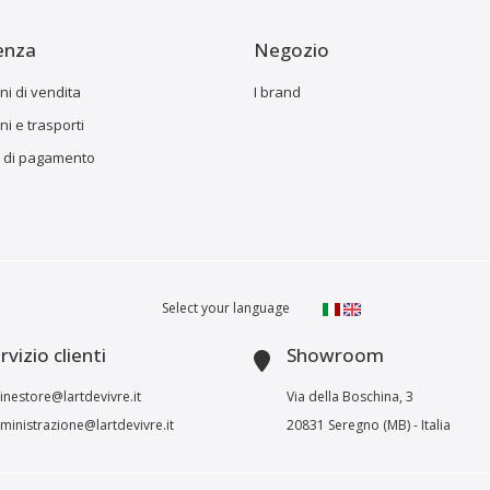
enza
Negozio
ni di vendita
I brand
i e trasporti
 di pagamento
Select your language
rvizio clienti
Showroom
inestore@lartdevivre.it
Via della Boschina, 3
inistrazione@lartdevivre.it
20831 Seregno (MB) - Italia