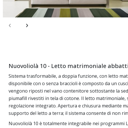
‹
›
Salta
all'inizio
della
gallery
Nuovoliolà 10 - Letto matrimoniale abbatti
Sistema trasformabile, a doppia funzione, con letto mat
disponibile con o senza braccioli è composto da un cuscino
vengono riposti nel vano contenitore sottostante la sed
piumafill rivestiti in tela di cotone. Il letto matrimonia
regolazione integrato. Apertura e chiusura mediante mani
supporto del letto a terra; il sistema consente di non rim
Nuovoliolà 10 è totalmente integrabile nei programmi 