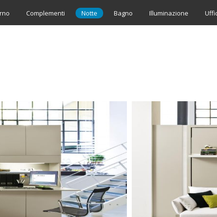
rno
Complementi
Notte
Bagno
Illuminazione
Uffi