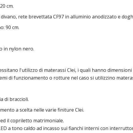
220 cm.
divano, rete brevettata CF97 in alluminio anodizzato e doghe
o: 90 cm.
o in nylon nero.
sitano l'utilizzo di materassi Clei, i quali hanno dimensioni 
emi di funzionamento o rotture nel caso si utilizzino materas
 di braccioli.
ento a scelta nelle varie finiture Clei.
ed il copriletto matrimoniale.
D a tono caldo ad incasso sui fianchi interni con interrutto