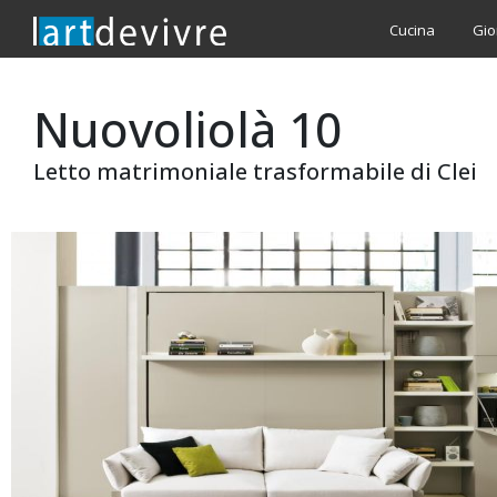
Cucina
Gio
Nuovoliolà 10
Letto matrimoniale trasformabile di Clei
Salta
alla
fine
della
gallery